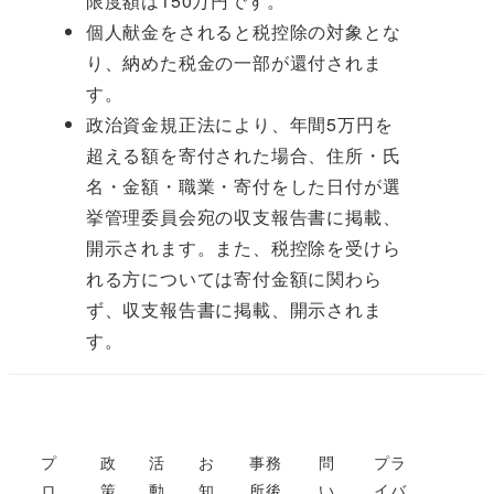
限度額は150万円です。
個人献金をされると税控除の対象とな
り、納めた税金の一部が還付されま
す。
政治資金規正法により、年間5万円を
超える額を寄付された場合、住所・氏
名・金額・職業・寄付をした日付が選
挙管理委員会宛の収支報告書に掲載、
開示されます。また、税控除を受けら
れる方については寄付金額に関わら
ず、収支報告書に掲載、開示されま
す。
プ
政
活
お
事務
問
プラ
ロ
策
動
知
所後
い
イバ