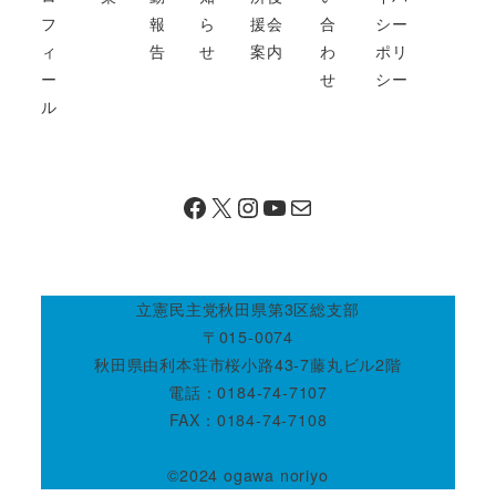
フ
報
ら
援会
合
シー
ィ
告
せ
案内
わ
ポリ
ー
せ
シー
ル
Facebook
X
Instagram
https://www.youtube.com/@ogawanoriyoofficial
メール
立憲民主党秋田県第3区総支部
〒015-0074
秋田県由利本荘市桜小路43-7藤丸ビル2階
電話：0184-74-7107
FAX：0184-74-7108
©️2024 ogawa noriyo