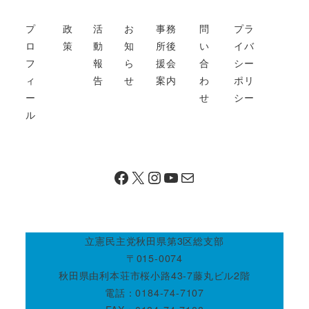
プ
政
活
お
事務
問
プラ
ロ
策
動
知
所後
い
イバ
フ
報
ら
援会
合
シー
ィ
告
せ
案内
わ
ポリ
ー
せ
シー
ル
Facebook
X
Instagram
https://www.youtube.com/@ogawanoriyoofficial
メール
立憲民主党秋田県第3区総支部
〒015-0074
秋田県由利本荘市桜小路43-7藤丸ビル2階
電話：0184-74-7107